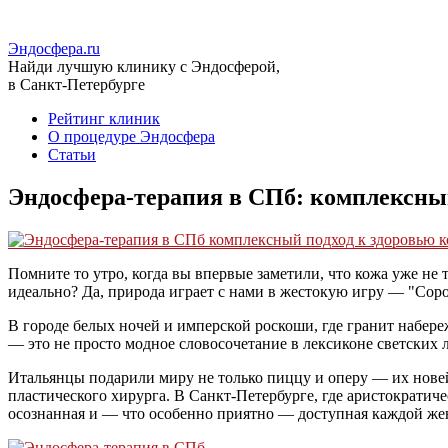
Эндосфера
.ru
Найди лучшую клинику с Эндосферой,
в Санкт-Петербурге
Рейтинг клиник
О процедуре Эндосфера
Статьи
Эндосфера-терапия в СПб: комплексный
Помните то утро, когда вы впервые заметили, что кожа уже не 
идеально? Да, природа играет с нами в жестокую игру — "Соро
В городе белых ночей и имперской роскоши, где гранит набер
— это не просто модное словосочетание в лексиконе светских л
Итальянцы подарили миру не только пиццу и оперу — их новей
пластического хирурга. В Санкт-Петербурге, где аристократиче
осознанная и — что особенно приятно — доступная каждой женщ