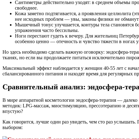
Сантиметры действительно уходят: в среднем объемы пр
свободнее.
Кожа заметно подтягивается, а проявления целлюлита (э
нее исходных проблем — увы, законы физики не обманут
Мышечный тонус улучшается, контуры тела становятся бо
упражнения часто бессильны.
Ноги перестают гудеть к вечеру. Для жительниц Петербу
особенно ценно — отечность и чувство тяжести в ногах у
Но здесь необходимо сделать важную оговорку: эндосфера-тера
тканях, но если вы продолжаете питаться исключительно пиро
Максимальный эффект наблюдается у женщин 40-55 лет с нача
сбалансированного питания и находят время для регулярных про
Сравнительный анализ: эндосфера-тера
В мире аппаратной косметологии эндосфера-терапия — далеко 
методик: LPG-массаж, миостимуляцию, прессотерапию и десятки
впустую?
Как говорится, лучше один раз увидеть, чем сто раз услышат
выбором: