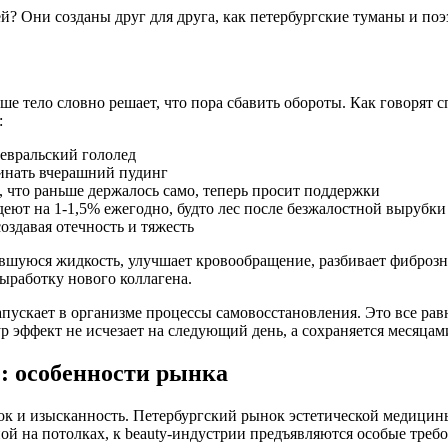
й? Они созданы друг для друга, как петербургские туманы и поэ
наше тело словно решает, что пора сбавить обороты. Как говоря
:
февральский гололед
нать вчерашний пудинг
, что раньше держалось само, теперь просит поддержки
деют на 1-1,5% ежегодно, будто лес после безжалостной вырубки
оздавая отечность и тяжесть
вшуюся жидкость, улучшает кровообращение, разбивает фиброзн
ыработку нового коллагена.
пускает в организме процессы самовосстановления. Это все равн
ур эффект не исчезает на следующий день, а сохраняется месяца
: особенности рынка
док и изысканность. Петербургский рынок эстетической медицин
ой на потолках, к beauty-индустрии предъявляются особые требо