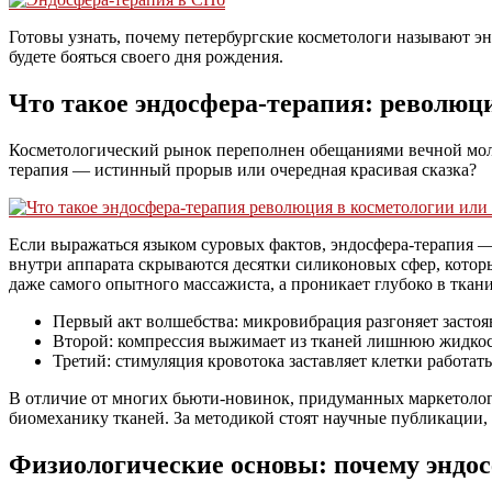
Готовы узнать, почему петербургские косметологи называют эн
будете бояться своего дня рождения.
Что такое эндосфера-терапия: революц
Косметологический рынок переполнен обещаниями вечной молод
терапия — истинный прорыв или очередная красивая сказка?
Если выражаться языком суровых фактов, эндосфера-терапия 
внутри аппарата скрываются десятки силиконовых сфер, которые
даже самого опытного массажиста, а проникает глубоко в ткан
Первый акт волшебства: микровибрация разгоняет застоя
Второй: компрессия выжимает из тканей лишнюю жидкост
Третий: стимуляция кровотока заставляет клетки работат
В отличие от многих бьюти-новинок, придуманных маркетолога
биомеханику тканей. За методикой стоят научные публикации, 
Физиологические основы: почему эндос