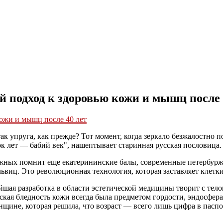
 подход к здоровью кожи и мышц после 
так упруга, как прежде? Тот момент, когда зеркало безжалостно 
к лет — бабий век", нашептывает старинная русская пословица.
ежных помнит еще екатерининские балы, современные петербурж
ьвиц. Это революционная технология, которая заставляет клетки 
шая разработка в области эстетической медицины творит с тело
ская бледность кожи всегда была предметом гордости, эндосфера 
ине, которая решила, что возраст — всего лишь цифра в паспор