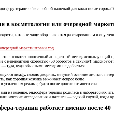
досферу-терапию "волшебной палочкой для кожи после сорока"? 
ия в косметологии или очередной маркет
ости, которые чаще оборачиваются разочарованием и опустевши
— это высокотехнологичный аппаратный метод, использующий п
 с невероятной скоростью (50 оборотов в секунду!) массируют в
и — туда, куда обычными методами не добраться.
вшуюся лимфу, словно дворник, метущий осенние листья с пете
ь, как хорошая хозяйка выжимает мокрое белье
ь в усиленном режиме, будто после долгого зимнего сна
ми на коленке, эндосфера-терапия родилась в лабораториях ита
клинические исследования и патенты — редкий случай, когда кра
фера-терапия работает именно после 40