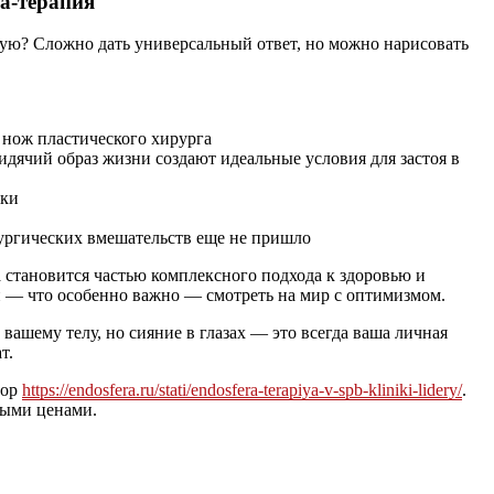
а-терапия
тую? Сложно дать универсальный ответ, но можно нарисовать
д нож пластического хирурга
дячий образ жизни создают идеальные условия для застоя в
тки
рургических вмешательств еще не пришло
а становится частью комплексного подхода к здоровью и
 и — что особенно важно — смотреть на мир с оптимизмом.
вашему телу, но сияние в глазах — это всегда ваша личная
т.
зор
https://endosfera.ru/stati/endosfera-terapiya-v-spb-kliniki-lidery/
.
ными ценами.