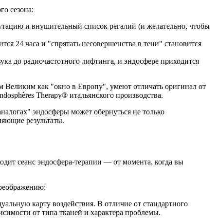
го сезона:
путацию и внушительный список регалий (и желательно, чтобы
тся 24 часа и "спрятать несовершенства в тени" становится
ука до радиочастотного лифтинга, и эндосфере приходится
м Великим как "окно в Европу", умеют отличать оригинал от
dosphères Therapy® итальянского производства.
аналогах" эндосферы может обернуться не только
ляющие результаты.
ходит сеанс эндосфера-терапии — от момента, когда вы
преображению:
уальную карту воздействия. В отличие от стандартного
исимости от типа тканей и характера проблемы.