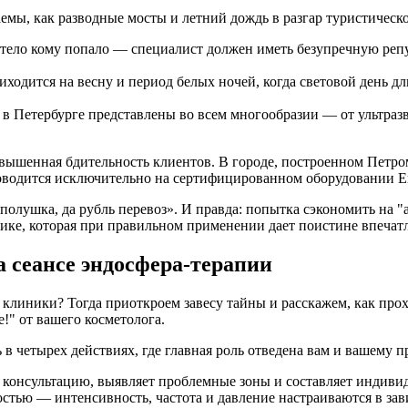
емы, как разводные мосты и летний дождь в разгар туристическо
и тело кому попало — специалист должен иметь безупречную ре
ходится на весну и период белых ночей, когда световой день дли
 Петербурге представлены во всем многообразии — от ультразв
овышенная бдительность клиентов. В городе, построенном Петро
роводится исключительно на сертифицированном оборудовании En
полушка, да рубль перевоз». И правда: попытка сэкономить на "
ике, которая при правильном применении дает поистине впечат
а сеансе эндосфера-терапии
ог клиники? Тогда приоткроем завесу тайны и расскажем, как про
!" от вашего косметолога.
в четырех действиях, где главная роль отведена вам и вашему 
 консультацию, выявляет проблемные зоны и составляет индивид
остью — интенсивность, частота и давление настраиваются в зав