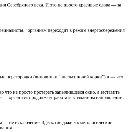
зия Серебряного века. И это не просто красивые слова — за
т специалисты, "организм переходит в режим энергосбережения"
ые перегородки (виновники "апельсиновой корки") и — что
о что не просто протереть запылившееся окно, а заставить
ми — организм продолжает работать в заданном направлении.
ы — не исключение. Здесь, где даже косметологические
вания.