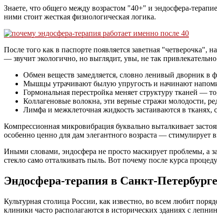
Знаете, что общего между возрастом "40+" и эндосфера-терапие
ними стоит жесткая физиологическая логика.
После того как в паспорте появляется заветная "четверочка", 
— звучит экологично, но выглядит, увы, не так привлекательно
Обмен веществ замедляется, словно ленивый дворник в 
Мышцы утрачивают былую упругость и начинают напоми
Гормональная перестройка меняет структуру тканей — то
Коллагеновые волокна, эти верные стражи молодости, ре
Лимфа и межклеточная жидкость застаиваются в тканях, с
Компрессионная микровибрация буквально выталкивает застоя
особенно ценно для дам элегантного возраста — стимулирует в
Иными словами, эндосфера не просто маскирует проблемы, а за
стекло само отталкивать пыль. Вот почему после курса процед
Эндосфера-терапия в Санкт-Петербурге
Культурная столица России, как известно, во всем любит поря
клиники часто располагаются в исторических зданиях с лепнин