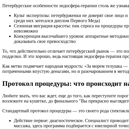
Петербургские особенности эндосфера-терапии столь же узнава
Культ экспертизы: петербурженки не доверят свое лицо 
среди них затесался диплом Первого Меда)
Сезонная миграция красоты: пик спроса на процедуры при
невозможно
Конкуренция высочайшего уровня: аппаратные методики в
доказывать свое превосходство
То, что действительно отличает петербургский рынок — это п
подделки. И это хорошо, ведь настоящая эндосфера-терапия п
Как метко подмечает народная мудрость: «За морем телушка — 
потраченными впустую деньгами, но и разочарованием в метод
Протокол процедуры: что происходит н
Любите знать, что вас ждет, еще до того, как переступите пор
возлежите на кушетке, до финального "Вы прекрасно выглядите
Стандартный протокол процедуры — это своего рода спектакль 
Действие первое: диагностическое. Специалист проводит
массажа, здесь программа подбирается с ювелирной точн