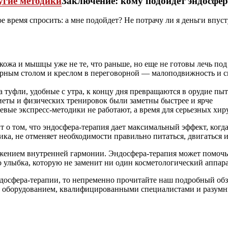
Заключение: кому подойдет эндосфер
е время спросить: а мне подойдет? Не потрачу ли я деньги впус
 кожа и мышцы уже не те, что раньше, но еще не готовы лечь по
рным столом и креслом в переговорной — малоподвижность и си
, а туфли, удобные с утра, к концу дня превращаются в орудие пы
 диеты и физических тренировок были заметны быстрее и ярче
вые экспресс-методики не работают, а время для серьезных хи
 о том, что эндосфера-терапия дает максимальный эффект, когд
ика, не отменяет необходимости правильно питаться, двигаться
ражением внутренней гармонии. Эндосфера-терапия может помочь 
о улыбка, которую не заменит ни один косметологический аппара
эндосфера-терапии, то непременно прочитайте наш подробный об
ым оборудованием, квалифицированными специалистами и разум