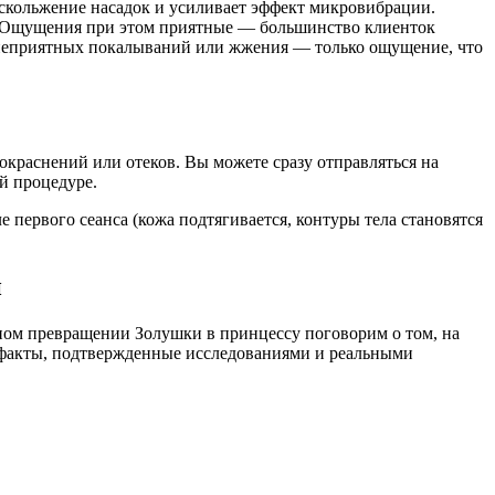
 скольжение насадок и усиливает эффект микровибрации.
та. Ощущения при этом приятные — большинство клиенток
х неприятных покалываний или жжения — только ощущение, что
окраснений или отеков. Вы можете сразу отправляться на
й процедуре.
е первого сеанса (кожа подтягивается, контуры тела становятся
и
нном превращении Золушки в принцессу поговорим о том, на
о факты, подтвержденные исследованиями и реальными