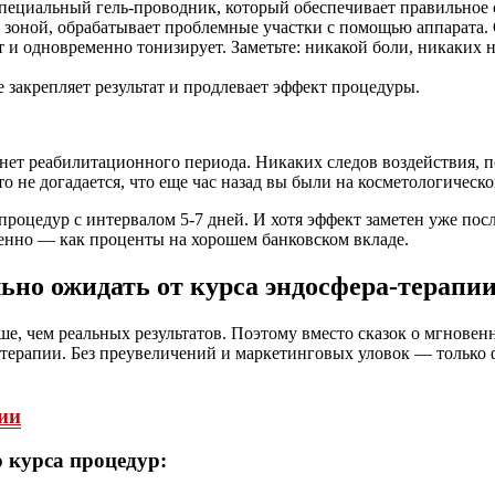
 специальный гель-проводник, который обеспечивает правильное
 за зоной, обрабатывает проблемные участки с помощью аппара
ет и одновременно тонизирует. Заметьте: никакой боли, никаки
 закрепляет результат и продлевает эффект процедуры.
 нет реабилитационного периода. Никаких следов воздействия, п
 не догадается, что еще час назад вы были на косметологическо
процедур с интервалом 5-7 дней. И хотя эффект заметен уже посл
пенно — как проценты на хорошем банковском вкладе.
ьно ожидать от курса эндосфера-терапи
ше, чем реальных результатов. Поэтому вместо сказок о мгнове
а-терапии. Без преувеличений и маркетинговых уловок — тольк
 курса процедур: