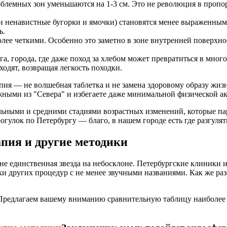
облемных зон уменьшаются на 1-3 см. Это не революция в проп
ти ненавистные бугорки и ямочки) становятся менее выраженным
ь.
лее четкими. Особенно это заметно в зоне внутренней поверхнос
рга, города, где даже поход за хлебом может превратиться в мн
ходят, возвращая легкость походки.
пия — не волшебная таблетка и не замена здоровому образу жиз
жными из "Севера" и избегаете даже минимальной физической акт
льными и средними стадиями возрастных изменений, которые п
гулок по Петербургу — благо, в нашем городе есть где разгулят
пия и другие методики
не единственная звезда на небосклоне. Петербургские клиники
 других процедур с не менее звучными названиями. Как же разо
ь. Предлагаем вашему вниманию сравнительную таблицу наиболее